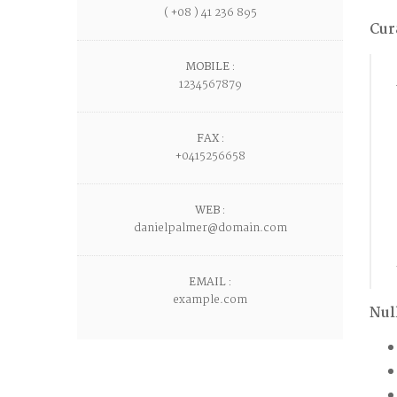
( +08 ) 41 236 895
Cur
MOBILE :
1234567879
FAX :
+0415256658
WEB :
danielpalmer@domain.com
EMAIL :
example.com
Nul