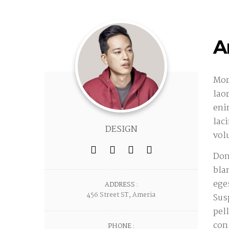
A
Mor
lao
eni
lac
DESIGN
vol
Don
bla
ege
ADDRESS :
456 Street ST, Ameria
Sus
pel
con
PHONE :