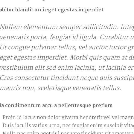
abitur blandit orci eget egestas imperdiet
Nullam elementum semper sollicitudin. Intege
venenatis porta, feugiat id ligula. Curabitur u
Ut congue pulvinar tellus, vel auctor tortor gr
eget egestas imperdiet. Morbi quis quam at d
vestibulum elit sed enim lacinia, ut lacinia er
Cras consectetur tincidunt neque quis suscipit
mauris non, scelerisque venenatis tellus.
la condimentum arcu a pellentesque pretium
Proin id lacus non dolor viverra hendrerit vel vel magn
Duis iaculis varius urna, nec feugiat enim suscipit vita
Nulla nec enim eget dui posuere tincidunt sit amet ve