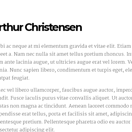
rthur Christensen
bi ac neque at mi elementum gravida et vitae elit. Etiam 
reet a. Nam nec nulla sit amet tellus pretium rhoncus. I
m ante lacinia augue, ut ultricies augue erat vel lorem.
inia. Nunc sapien libero, condimentum et turpis eget, el
utpat feugiat.
ec vel libero ullamcorper, faucibus augue auctor, imperd
ndit. Fusce iaculis purus vitae convallis aliquet. Ut auc
stas non magna ac tincidunt. Aenean laoreet commodo nul
pendisse erat tellus, porta et facilisis sit amet, adipis
lentesque pretium. Pellentesque pharetra odio eu auctor 
sectetur adipiscing elit.