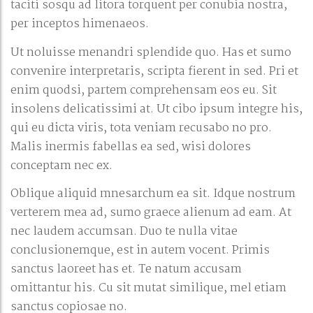
taciti sosqu ad litora torquent per conubia nostra,
per inceptos himenaeos.
Ut noluisse menandri splendide quo. Has et sumo
convenire interpretaris, scripta fierent in sed. Pri et
enim quodsi, partem comprehensam eos eu. Sit
insolens delicatissimi at. Ut cibo ipsum integre his,
qui eu dicta viris, tota veniam recusabo no pro.
Malis inermis fabellas ea sed, wisi dolores
conceptam nec ex.
Oblique aliquid mnesarchum ea sit. Idque nostrum
verterem mea ad, sumo graece alienum ad eam. At
nec laudem accumsan. Duo te nulla vitae
conclusionemque, est in autem vocent. Primis
sanctus laoreet has et. Te natum accusam
omittantur his. Cu sit mutat similique, mel etiam
sanctus copiosae no.