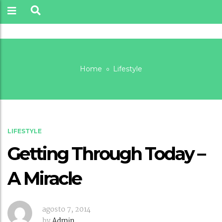
Home
Lifestyle
Blog
LIFESTYLE
Getting Through Today –
A Miracle
agosto 7, 2014
by
Admin